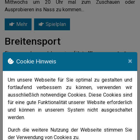
Mittwochs um 20 Uhr mal zum Zuschauen oder
Ausprobieren ins Nass zu kommen...
Mehr
Spielplan
Breitensport
Eine vor mehreren Jahren eingeführte
Wassersportart
aus
×
Cookie Hinweis
Amerika,
AQUAPOWER
, stellt eine flotte
Wassergymnastik
dar, im Sinne einer
Art Aerobic
im
Wasser. Hierbei werden im Wasser zu Musik übungen mit
Um unsere Webseite für Sie optimal zu gestalten und
verschiedenen Materialien durchgeführt, z.B. mit Hanteln,
fortlaufend verbessern zu können, verwenden wir
Stäben, Schwimmbrettern, Bällen usw. - immer noch der
ausschließlich notwendige Cookies. Diese Cookies sind
RENNER.
für eine gute Funktionalität unserer Website erforderlich
Durch die Auftriebskraft des Wassers ist eine besondere
und können in unserem System nicht ausgeschaltet
Entlastung der Gelenke, Sehnen und Bänder gewährleistet,
werden.
so daß auch diejenigen teilnehmen können, die bereits mit
Gelenkerkrankungen oder dergleichen belastet sind. Im
Durch die weitere Nutzung der Webseite stimmen Sie
Gegensatz hierzu bietet das Wasser außerdem durch
der Verwendung von Cookies zu.