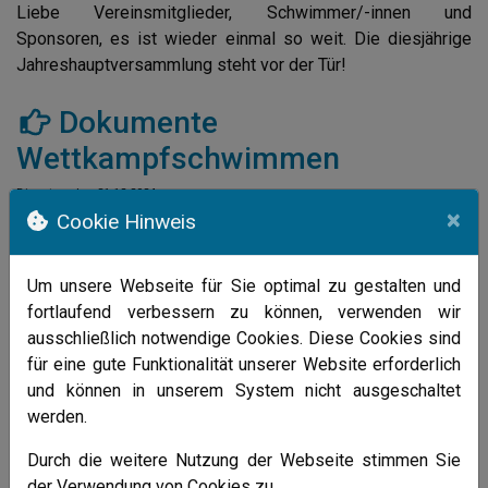
Liebe Vereinsmitglieder, Schwimmer/-innen und
Sponsoren, es ist wieder einmal so weit. Die diesjährige
Jahreshauptversammlung steht vor der Tür!
Dokumente
Wettkampfschwimmen
Dienstag, den 31.12.2024
×
Liebe WettkampfschwimmerInnen
Cookie Hinweis
Berlinfahrt 2025
Um unsere Webseite für Sie optimal zu gestalten und
fortlaufend verbessern zu können, verwenden wir
Sonntag, den 29.12.2024
Hallo Zusammen Vom 04 bis 06 April geht es in 2025 nach
ausschließlich notwendige Cookies. Diese Cookies sind
Berlin.
für eine gute Funktionalität unserer Website erforderlich
und können in unserem System nicht ausgeschaltet
Schnadegang 2024
werden.
Samstag, den 31.08.2024
Durch die weitere Nutzung der Webseite stimmen Sie
Der Schnadegang ist eine jahrhundertealte, in Westfalen
der Verwendung von Cookies zu.