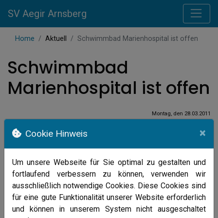
SV Aegir Arnsberg
Home
Aktuell
Schwimmbad Marienhospital ist offen
Schwimmbad
Marienhospital ist offen
Montag, den 28.03.2011
N
ach Auskunft des Marienhospitals
×
Cookie Hinweis
ist ab dem 28.3. Aquapower wieder
möglich.
Allen Teilnehmerinnen viel Spaß.
Um unsere Webseite für Sie optimal zu gestalten und
Michael Küsgen
fortlaufend verbessern zu können, verwenden wir
Alle News (Archiv)
ausschließlich notwendige Cookies. Diese Cookies sind
für eine gute Funktionalität unserer Website erforderlich
und können in unserem System nicht ausgeschaltet