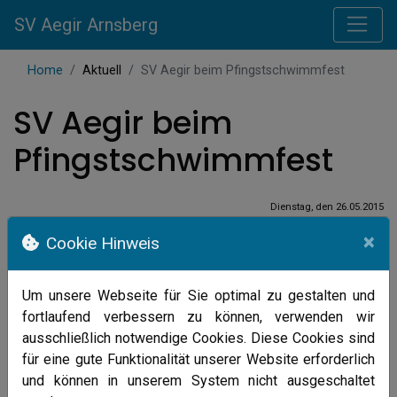
SV Aegir Arnsberg
Home
Aktuell
SV Aegir beim Pfingstschwimmfest
SV Aegir beim
Pfingstschwimmfest
Dienstag, den 26.05.2015
W
ie jedes Jahr war es eine rundum
×
Cookie Hinweis
gelungene Veranstaltung und ein
Wiedersehen mit vielen Freunden. Für
Emely Böttcher war es der erste große
Um unsere Webseite für Sie optimal zu gestalten und
Wettkampf bei dem sie und ihre
fortlaufend verbessern zu können, verwenden wir
Mitstreiter Carolin Alex, Nicole Berger,
ausschließlich notwendige Cookies. Diese Cookies sind
Anton Bullmann, Jonas Eike, Juliane Hahne, Clark Jermies,
für eine gute Funktionalität unserer Website erforderlich
Niklas Jürgens, Anna-Lena Liesener, Nils Meißner, Celine
und können in unserem System nicht ausgeschaltet