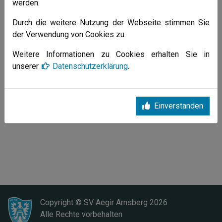
werden.
Wir werden Euch immer hier auf dem laufenden halten !
Durch die weitere Nutzung der Webseite stimmen Sie
Eine schöne Ferienwoche wünscht Euch der Vorstand vom
der Verwendung von Cookies zu.
SV Aegir Arnsberg
Weitere Informationen zu Cookies erhalten Sie in
Alle News (Archiv)
unserer
Datenschutzerklärung
.
Einverstanden
Copyright © SV Aegir Arnsberg
2026
Alle Rechte vorbehalten