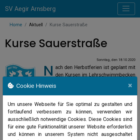
SV Aegir Arnsberg
Home
Aktuell
Kurse Sauerstraße
Kurse Sauerstraße
Sonntag, den 18.10.2020
N
ach den Herbstferien ist geplant mit
den Kursen im Lehrschwimmbecken
Sauerstraße wieder zu beginnen.
×
Cookie Hinweis
Das betrift alle Kinderschwimmkurse, als
auch die Aquapowerkurse.
Um unsere Webseite für Sie optimal zu gestalten und
Eine Hygienekonzept wurde bereits
fortlaufend verbessern zu können, verwenden wir
erstellt, Maßnahmen zur Durchführung ergriffen.
ausschließlich notwendige Cookies. Diese Cookies sind
Allerdings wollen wir die Fallzahlentwicklung in der
für eine gute Funktionalität unserer Website erforderlich
kommenden Woche abwarten, um ein konkretes Startdatum
und können in unserem System nicht ausgeschaltet
zu nennen.