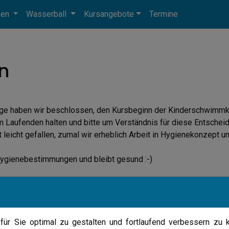
men
Wasserball
Kursangebote
Termine
n
Lage haben wir beschlossen, den Kursbeginn der Kinderschwimmk
 Laufenden halten und bitte um Verständnis für diese Entschei
ht leicht gefallen, zumal wir erheblich Arbeit in Hygienekonzep
 Hygienebestimmungen und bleibt gesund :-)
ür Sie optimal zu gestalten und fortlaufend verbessern zu 