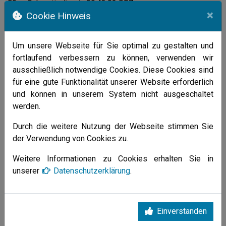
50 m Schmetterling in 00:43,03 SBZ
×
Cookie Hinweis
100 m Schmetterling in 01:40,28 PR
Jürgens, Niklas 1997
Um unsere Webseite für Sie optimal zu gestalten und
100 m Freistil in 01:02,18
fortlaufend verbessern zu können, verwenden wir
100 m Rücken in 01:15,21
ausschließlich notwendige Cookies. Diese Cookies sind
50 m Rücken in 00:34,03
für eine gute Funktionalität unserer Website erforderlich
50 m Schmetterling in 00:30,02 VR
und können in unserem System nicht ausgeschaltet
50 m Freistil in 00:27,33
werden.
50 m Brust in 00:39,60 PR
Durch die weitere Nutzung der Webseite stimmen Sie
Meißner, Nils 1997
der Verwendung von Cookies zu.
100 m Freistil in 01:10,36 PR
Weitere Informationen zu Cookies erhalten Sie in
100 m Rücken in 01:23,74
unserer
Datenschutzerklärung
.
50 m Rücken in 00:37,45
400 m Freistil in 05:49,43
200 m Freistil in 02:41,81 PR
50 m Freistil in 00:31,77
Einverstanden
200 m Rücken in 03:02,28