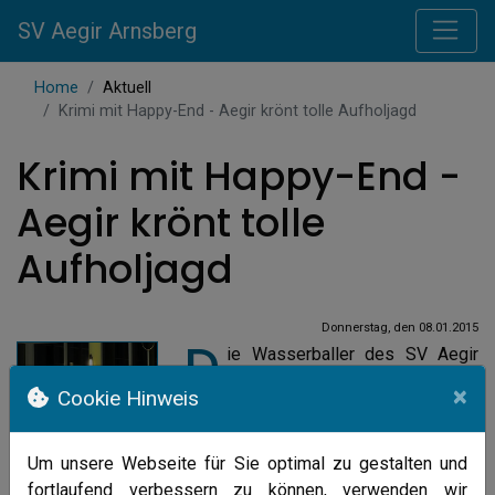
SV Aegir Arnsberg
Home
Aktuell
Krimi mit Happy-End - Aegir krönt tolle Aufholjagd
Krimi mit Happy-End -
Aegir krönt tolle
Aufholjagd
Donnerstag, den 08.01.2015
D
ie Wasserballer des SV Aegir
Arnsberg sind mit einem
×
Cookie Hinweis
Heimsieg in die neue Saison
gestartet. Dabei gelang ihnen die
spektakulärste Aufholjagd ihrer
Um unsere Webseite für Sie optimal zu gestalten und
Geschichte. Zur Halbzeit führten die
fortlaufend verbessern zu können, verwenden wir