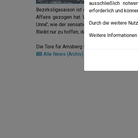
schaff
ausschließlich notwe
Bezirksligasaison ist die Liga erheblich stärker
erforderlich und könn
Affaire gezogen hat. Was in diesem Jahr feh
Durch die weitere Nut
Unna", wie der sensationelle Auswärtsieg im let
Bleibt nur zu hoffen, dass Arnsberg dieses Niv
Weitere Informationen 
Die Tore für Arnsberg warfen Christoph Löher (3)
Alle News (Archiv)