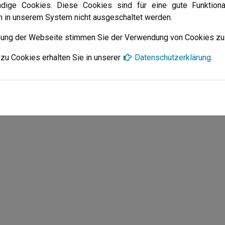
en. Gleichwohl kann die Saison bislang nicht als Misse
ndige Cookies. Diese Cookies sind für eine gute Funktiona
 als im letzten Jahr. Und ein Blick auf die Ergebnisse zeigt, da
en in unserem System nicht ausgeschaltet werden.
lte, waren die Überraschungssiege gegen Lüdenscheid und Wa
zung der Webseite stimmen Sie der Verwendung von Cookies zu
zten Jahr.
eau auch im nächsten Jahr halten kann.
zu Cookies erhalten Sie in unserer
Datenschutzerklärung
.
, Oliver Passolat (2) , Ralf Gräser und Evgeniy Belov (je 1).