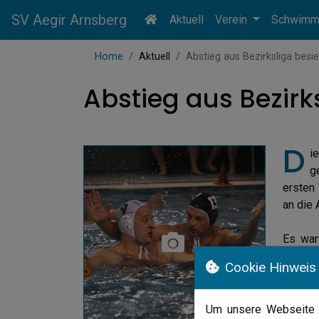
SV Aegir Arnsberg
Aktuell
Verein
Schwim
Home
Aktuell
Abstieg aus Bezirksliga besie
Abstieg aus Bezirk
D
i
g
ersten 
an die 
Es war
Schieds
Cookie Hinweis
musste
komplet
Der Kla
Um unsere Webseite f