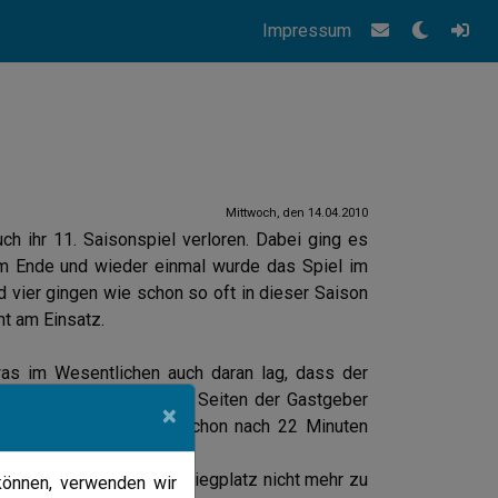
Impressum
Mittwoch, den 14.04.2010
h ihr 11. Saisonspiel verloren. Dabei ging es
am Ende und wieder einmal wurde das Spiel im
nd vier gingen wie schon so oft in dieser Saison
cht am Einsatz.
was im Wesentlichen auch daran lag, dass der
eitstrafen verhängte. Auf Seiten der Gastgeber
×
n. Auch Unna musste schon nach 22 Minuten
tand auf einen Nichtabstiegplatz nicht mehr zu
können, verwenden wir