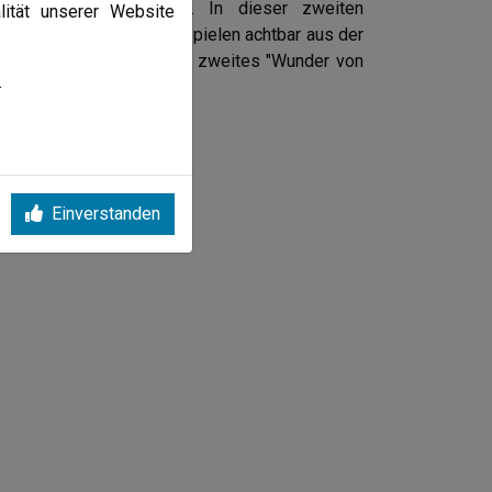
rfolg verbucht werden. In dieser zweiten
lität unserer Website
ss sich Arnsberg in allen Spielen achtbar aus der
nne-Eickel oder eben ein zweites "Wunder von
.
Einverstanden