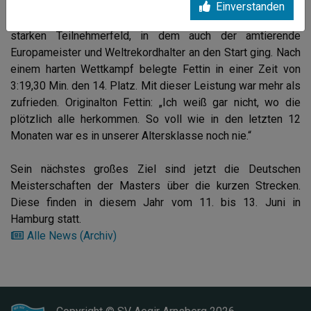
war damit die zahlenmäßig stärkste Gruppe im gesamten
Einverstanden
Teilnehmerfeld. Uwe Fettin schlug sich achtbar in diesem
starken Teilnehmerfeld, in dem auch der amtierende
Europameister und Weltrekordhalter an den Start ging. Nach
einem harten Wettkampf belegte Fettin in einer Zeit von
3:19,30 Min. den 14. Platz. Mit dieser Leistung war mehr als
zufrieden. Originalton Fettin: „Ich weiß gar nicht, wo die
plötzlich alle herkommen. So voll wie in den letzten 12
Monaten war es in unserer Altersklasse noch nie.“
Sein nächstes großes Ziel sind jetzt die Deutschen
Meisterschaften der Masters über die kurzen Strecken.
Diese finden in diesem Jahr vom 11. bis 13. Juni in
Hamburg statt.
Alle News (Archiv)