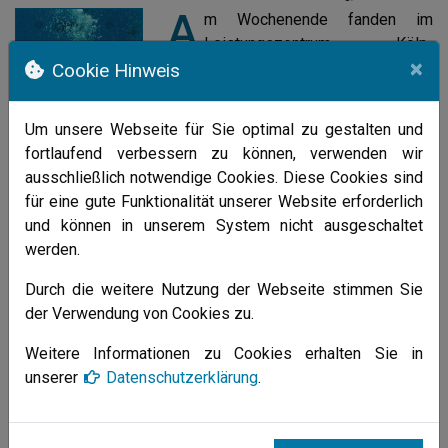
A
m Wochenende fanden im
Leistungszentrum Köln-
×
Müngersdorf von Freitag bis Sonntag
Cookie Hinweis
die 26. Internationalen Deutschen
Meisterschaften der Masters über
Um unsere Webseite für Sie optimal zu gestalten und
die Mittel- und Langstrecken im
fortlaufend verbessern zu können, verwenden wir
Schwimmen statt. Es hatten insgesamt 255 Vereine aus
ausschließlich notwendige Cookies. Diese Cookies sind
dem In- und Ausland 589 Schwimmer/innen für 1100
für eine gute Funktionalität unserer Website erforderlich
Einzelstarts und 124 Staffeln gemeldet. Es wurde wieder
und können in unserem System nicht ausgeschaltet
einmal erstklassiger Schwimmsport von den Masters
werden.
geboten. Sie erschwammen 12 Alterklassenweltrekorde, 5
Altersklassen-europarekorde und 14 Deutsche
Durch die weitere Nutzung der Webseite stimmen Sie
Altersklassenrekorde.
der Verwendung von Cookies zu.
Weitere Informationen zu Cookies erhalten Sie in
Mit bei den Startern war auch wieder Uwe Fettin vom SV
unserer
Datenschutzerklärung
.
Aegir Arnsberg. Er hatte über 200m Brust gemeldet und
musste am Sonntag starten. Für diesen Wettkampf hatten in
der AK 50 21 Schwimmer gemeldet. Diese Altersklasse