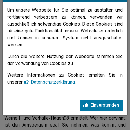
ausgetragen, welches nicht in Dortmund stattfinden konnte,
Um unsere Webseite für Sie optimal zu gestalten und
weil dort in diesem Sommer kein Schwimmbad zur
fortlaufend verbessern zu können, verwenden wir
Verfügung steht.
ausschließlich notwendige Cookies. Diese Cookies sind
für eine gute Funktionalität unserer Website erforderlich
Im zweiten Spiel tauschten die Arnsberger viel durch, um
und können in unserem System nicht ausgeschaltet
allen Akteuren möglichst viel Spielpraxis zu verschaffen.
werden.
Am Ende hieß es leistungsgerecht 4:4.
Durch die weitere Nutzung der Webseite stimmen Sie
Zu seinem Debut in der "Aegirbadehose" kam Markus
der Verwendung von Cookies zu.
Danne-Rasche.
Weitere Informationen zu Cookies erhalten Sie in
unserer
Datenschutzerklärung
.
Durch die 3 Punkte sicherte sich der SV Aegir zugleich
Platz 2 der Kreisklasse - ein unerwartetes Bonbon...
Der zweite Gegner der Aufstiegsrunde neben Lünen III
Einverstanden
steht noch nicht fest und wird erst am 28.06.2010 zwischen
Werne II und Vorhalle/Hagen98 ermittelt. Wer hier gewinnt,
ist den Arnsbergern egal. Sie nehmen, was kommt...und