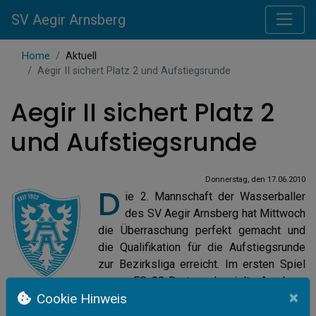
SV Aegir Arnsberg
Home
Aktuell
Aegir II sichert Platz 2 und Aufstiegsrunde
Aegir II sichert Platz 2
und Aufstiegsrunde
Donnerstag, den 17.06.2010
D
ie 2. Mannschaft der Wasserballer
des SV Aegir Arnsberg hat Mittwoch
die Überraschung perfekt gemacht und
die Qualifikation für die Aufstiegsrunde
zur Bezirksliga erreicht. Im ersten Spiel
gegen FS 98 Dortmund spielte Arnsberg
×
Cookie Hinweis
konzentriert und kam zu einem ungefährdeten 10:2-Erfolg.
Unmittelbar im Anschluss wurde das Rückspiel