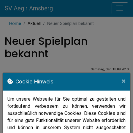
SV Aegir Arnsberg
Home
Aktuell
Neuer Spielplan bekannt
Neuer Spielplan
bekannt
Samstag, den 18.09.2010
A
m 17.09.2010 wurden die Termine
×
Cookie Hinweis
für die neue Wasserballsaison
vereinbart. Aufgrund der Tatsache, dass
nicht weniger als 10 Teams in der
Um unsere Webseite für Sie optimal zu gestalten und
Bezirksliga gemeldet waren, beschloss
fortlaufend verbessern zu können, verwenden wir
der Bezirk, die Liga in zwei Unterliegen
ausschließlich notwendige Cookies. Diese Cookies sind
einzuteilen. Die erste Mannschaft des SV Aegir spielt
für eine gute Funktionalität unserer Website erforderlich
somit in der kommenden Saison gegen Unna, Lüdenscheid
und können in unserem System nicht ausgeschaltet