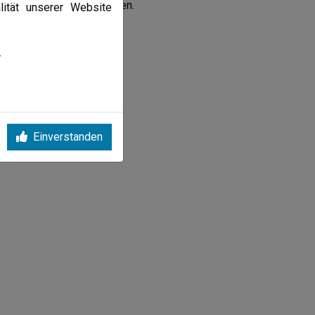
rgebnis mehr als zufrieden.
lität unserer Website
.
Einverstanden