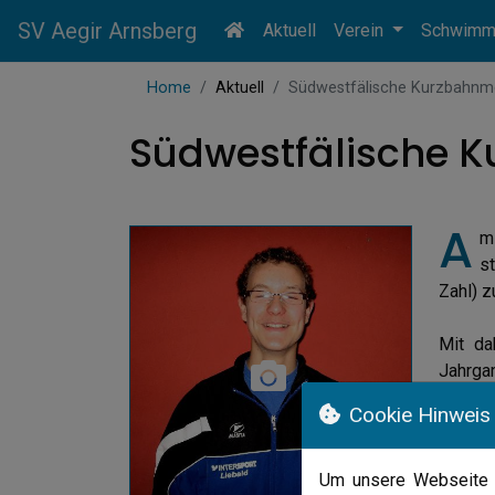
SV Aegir Arnsberg
Aktuell
Verein
Schwim
Home
Aktuell
Südwestfälische Kurzbahnm
Südwestfälische 
A
m
s
Zahl) 
Mit da
Jahrga
optima
Cookie Hinweis
musste.
dieser 
Um unsere Webseite f