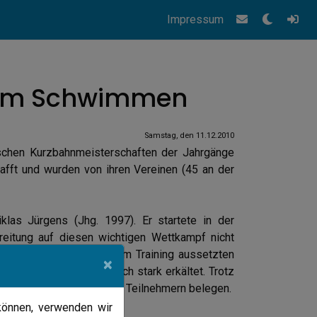
Impressum
n im Schwimmen
Samstag, den 11.12.2010
chen Kurzbahnmeisterschaften der Jahrgänge
hafft und wurden von ihren Vereinen (45 an der
as Jürgens (Jhg. 1997). Er startete in der
reitung auf diesen wichtigen Wettkampf nicht
der rechten Hand mit dem Training aussetzten
×
eisterschaften auch noch stark erkältet. Trotz
en guten 18. Platz von 30 Teilnehmern belegen.
können, verwenden wir