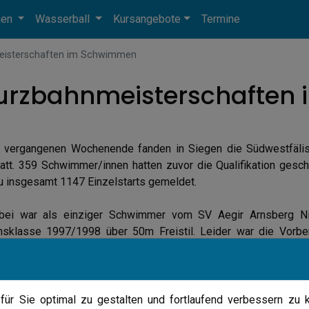
men
Wasserball
Kursangebote
Termine
eisterschaften im Schwimmen
Kurzbahnmeisterschafte
 vergangenen Wochenende fanden in Siegen die Südwestfälis
tatt. 359 Schwimmer/innen hatten zuvor die Qualifikation gesc
zu insgesamt 1147 Einzelstarts gemeldet.
bei war als einziger Schwimmer vom SV Aegir Arnsberg Nikl
nsklasse 1997/1998 über 50m Freistil. Leider war die Vorbe
l, da er zwei Wochen wegen eines angebrochenen Fingers an 
 Zu allem Überfluss war Jürgens in der letzen Woche vor den M
widrigen Umstände konnte er dann mit einer Zeit von 0:30,82 ein
ür Sie optimal zu gestalten und fortlaufend verbessern zu 