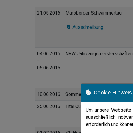
21.05.2016
Marsberger Schwimmertag
Ausschreibung
04.06.2016
NRW Jahrgangsmeisterschaften
-
05.06.2016
Cookie Hinweis
18.06.2016
Sommerfest SV Aegir
25.06.2016
Tital Cup
Um unsere Webseite f
ausschließlich notwe
erforderlich und könn
02.07.2016
42. Hochsauerlandschwimmfes