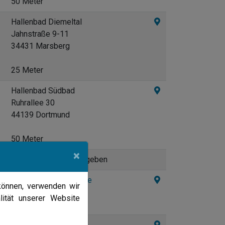
50 Meter
Hallenbad Diemeltal
Jahnstraße 9-11
34431 Marsberg
25 Meter
Hallenbad Südbad
Ruhrallee 30
44139 Dortmund
50 Meter
×
wird noch bekannt gegeben
Hallenbad Velmede
können, verwenden wir
Gartenstraße
lität unserer Website
59909 Bestwig
Freibad Meschede