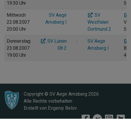
19:30 Uhr
59
Mittwoch
SV Aegir
:
SV
22.08.2007
Arnsberg I
Westfalen
Vog
20:00 Uhr
Dortmund 2
597
Donnerstag
SV Lünen
:
SV Aegir
23.08.2007
08 2
Arnsberg I
Ber
19:00 Uhr
445
Copyright © SV Aegir Arnsberg
2026
Alle Rechte vorbehalten
Erstellt von
Evgeniy Belov