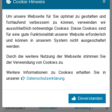
×
Mittwoch
SV Aegir
9:9
SV Derne
Cookie Hinweis
07.03.2007
Arnsberg I
49
Vog
20:30 Uhr
597
Um unsere Webseite für Sie optimal zu gestalten und
fortlaufend verbessern zu können, verwenden wir
Montag
SG
2:19
SV Aegir
ausschließlich notwendige Cookies. Diese Cookies sind
19.03.2007
Hagen94/TSV
Arnsberg I
Tra
für eine gute Funktionalität unserer Website erforderlich
19:45 Uhr
Vorhalle
Sta
und können in unserem System nicht ausgeschaltet
58
werden.
Sonntag
SV Derne
22:9
SV Aegir
Hal
Durch die weitere Nutzung der Webseite stimmen Sie
25.03.2007
49
Arnsberg I
Wel
der Verwendung von Cookies zu.
19:30 Uhr
Ma
44
Weitere Informationen zu Cookies erhalten Sie in
unserer
Datenschutzerklärung
.
Mittwoch
SV Aegir
17:9
TV Werne
09.05.2007
Arnsberg I
03 2
Vog
20:30 Uhr
597
Einverstanden
Sonntag
SV
19:9
SV Aegir
Hal
20.05.2007
Westfalen
Arnsberg I
Dor