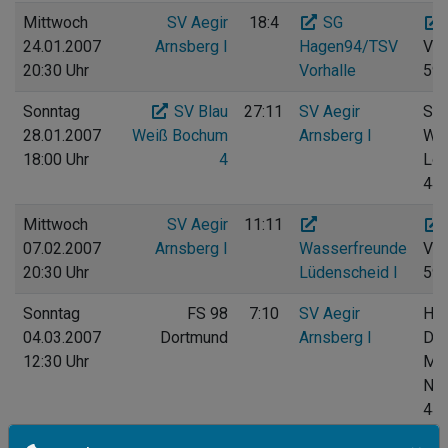
Mittwoch
SV Aegir
18:4
SG
24.01.2007
Arnsberg I
Hagen94/TSV
Vog
20:30 Uhr
Vorhalle
597
Sonntag
SV Blau
27:11
SV Aegir
Spo
28.01.2007
Weiß Bochum
Arnsberg I
Wes
18:00 Uhr
4
Loh
44
Mittwoch
SV Aegir
11:11
07.02.2007
Arnsberg I
Wasserfreunde
Vog
20:30 Uhr
Lüdenscheid I
597
Sonntag
FS 98
7:10
SV Aegir
Hal
04.03.2007
Dortmund
Arnsberg I
Dor
12:30 Uhr
Me
Neu
44