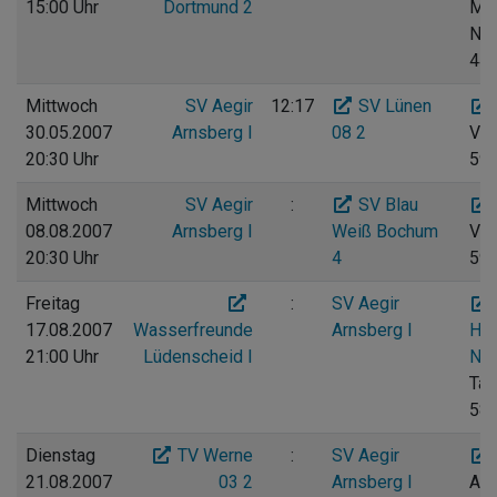
15:00 Uhr
Dortmund 2
Me
Neu
44
Mittwoch
SV Aegir
12:17
SV Lünen
30.05.2007
Arnsberg I
08 2
Vog
20:30 Uhr
597
Mittwoch
SV Aegir
:
SV Blau
08.08.2007
Arnsberg I
Weiß Bochum
Vog
20:30 Uhr
4
597
Freitag
:
SV Aegir
17.08.2007
Wasserfreunde
Arnsberg I
Hal
21:00 Uhr
Lüdenscheid I
Nat
Tal
585
Dienstag
TV Werne
:
SV Aegir
21.08.2007
03 2
Arnsberg I
Am