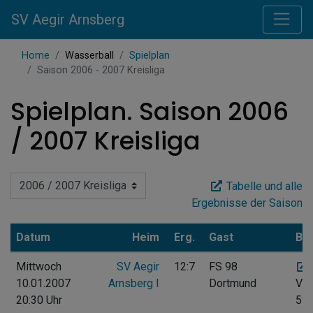
SV Aegir Arnsberg
Home
Wasserball
Spielplan
Saison 2006 - 2007 Kreisliga
Spielplan. Saison 2006
/ 2007 Kreisliga
Tabelle und alle
Ergebnisse der Saison
Datum
Heim
Erg.
Gast
Ba
Mittwoch
SV Aegir
12:7
FS 98
10.01.2007
Arnsberg I
Dortmund
Vog
20:30 Uhr
597