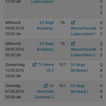
17:30 Uhr
Lüdenscheid I
Nat
Tal
585
Mittwoch
SV Aegir
7:6
04.05.2016
Arnsberg I
Wasserfreunde
Vog
20:30 Uhr
Lüdenscheid II
597
Mittwoch
SV Aegir
7:6
04.05.2016
Arnsberg I
Wasserfreunde
Vog
20:30 Uhr
Lüdenscheid II
597
Donnerstag
TV Werne
15:7
SV Aegir
12.05.2016
03 2
Arnsberg I
Am
20:00 Uhr
59
Dienstag
SV
10:1
SV Aegir
Hal
07.06.2016
Westfalen
Arnsberg I
Ruh
20:30 Uhr
Dortmund 3
44