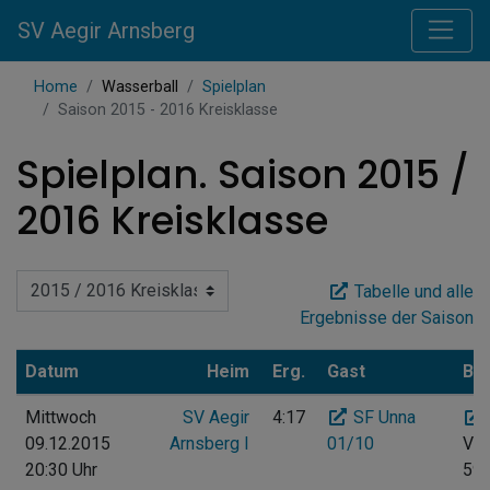
SV Aegir Arnsberg
Home
Wasserball
Spielplan
Saison 2015 - 2016 Kreisklasse
Spielplan. Saison 2015 /
2016 Kreisklasse
Tabelle und alle
Ergebnisse der Saison
Datum
Heim
Erg.
Gast
Ba
Mittwoch
SV Aegir
4:17
SF Unna
09.12.2015
Arnsberg I
01/10
Vog
20:30 Uhr
597